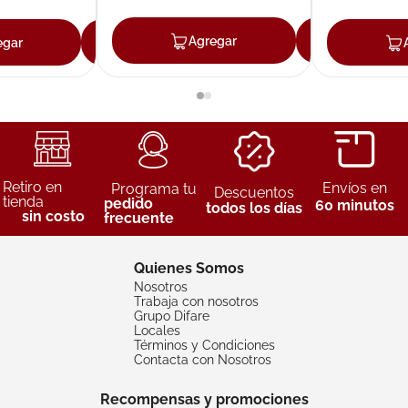
Agregar
Agreg
egar
Agregar
Retiro en
Envíos en
Programa tu
Descuentos
tienda
pedido
60 minutos
todos los días
sin costo
frecuente
Quienes Somos
Nosotros
Trabaja con nosotros
Grupo Difare
Locales
Términos y Condiciones
Contacta con Nosotros
Recompensas y promociones