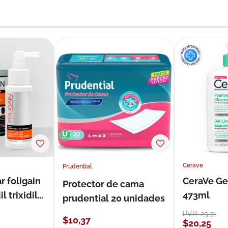
Cerave
Prudential
r foligain
CeraVe Ge
Protector de cama
 trixidil
473ml
prudential 20 unidades
PVP:
25
,
31
$
10
,
37
$
20
,
25