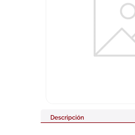
10
.
pañales
Descripción