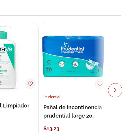
Prudential
l Limpiador
Pañal de incontinencia
prudential large 20
unidades
$
13
,
23