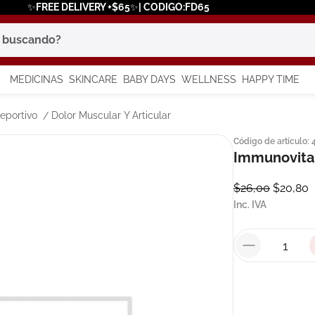
✨FREE DELIVERY +$65✨| CODIGO:FD65
scando?
MEDICINAS
SKINCARE
BABY DAYS
WELLNESS
HAPPY TIME
os más buscados
eportivo
Dolor Muscular Y Articular
Código de artículo
:
 solar
Immunovita
a
$
26
,
00
$
20
,
80
Inc. IVA
say