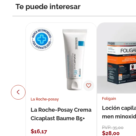
Te puede interesar
Foligain
La Roche-posay
Loción capila
La Roche-Posay Crema
men minoxidil
Cicaplast Baume B5+
loción 59 ml
PVP:
35
,
00
$
16
,
17
$
28
,
00