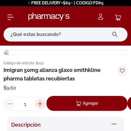
✨FREE DELIVERY +$65✨| CODIGO:FD65
¿Qué estas buscando?
términos más buscados
Código de artículo
:
8251
1
.
eucerin
Imigran 50mg alianza glaxo smithkline
2
.
protector solar
pharma tabletas recubiertas
3
.
bioderma
$
9
,
60
4
.
pilexil
Agregar
5
.
cerave
6
.
degraler
Descripción
7
.
isdin