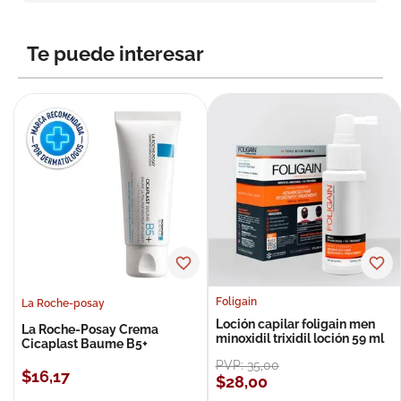
8
.
roche posay
9
.
megacistin
Te puede interesar
10
.
pañales
Foligain
La Roche-posay
Loción capilar foligain men
La Roche-Posay Crema
minoxidil trixidil loción 59 ml
Cicaplast Baume B5+
PVP:
35
,
00
$
16
,
17
$
28
,
00