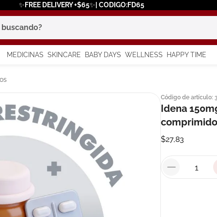
✨FREE DELIVERY +$65✨| CODIGO:FD65
scando?
MEDICINAS
SKINCARE
BABY DAYS
WELLNESS
HAPPY TIME
os más buscados
os
Código de artículo
:
 solar
Idena 150mg
a
comprimido
$
27
,
83
say
in