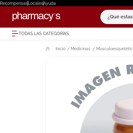
Recompensas
Locales
Ayuda
¿Qué estas bu
TODAS LAS CATEGORÍAS
términ
Medicinas
Musculoesquelétic
1
.
eucerin
2
.
protector
3
.
bioderm
4
.
pilexil
5
.
cerave
6
.
degraler
7
.
isdin
8
.
roche po
9
.
megacist