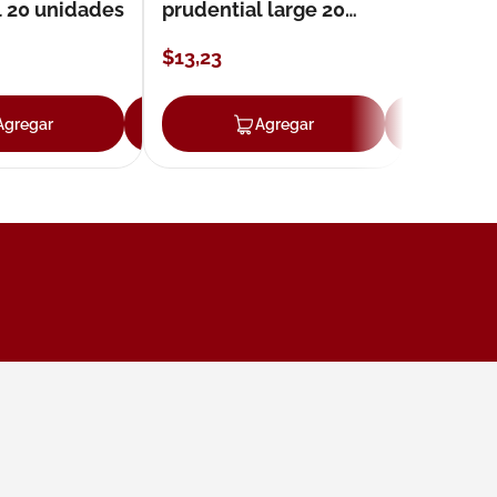
l 20 unidades
prudential large 20
unidades
$
13
,
23
Agregar
Agregar
Agregar
Ag
ar