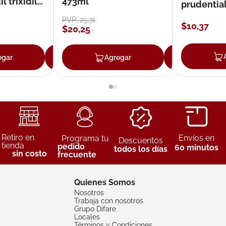
 trixidil
473ml
prudentia
PVP:
25
,
31
$
10
,
37
$
20
,
25
egar
Agregar
Agregar
Agreg
Retiro en
Envíos en
Programa tu
Descuentos
tienda
pedido
60 minutos
todos los días
sin costo
frecuente
Quienes Somos
Nosotros
Trabaja con nosotros
Grupo Difare
Locales
Términos y Condiciones