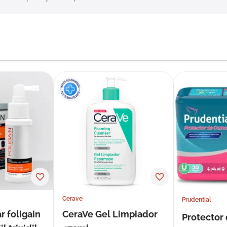
Cerave
Prudential
r foligain
CeraVe Gel Limpiador
Protector