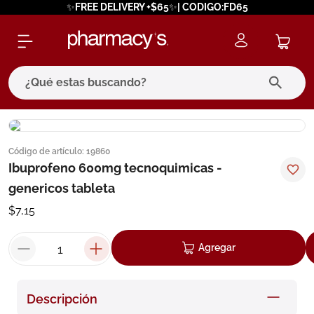
✨FREE DELIVERY +$65✨| CODIGO:FD65
¿Qué estas buscando?
términos más buscados
Código de artículo
:
19860
1
.
eucerin
Ibuprofeno 600mg tecnoquimicas -
2
.
protector solar
genericos tableta
3
.
pilexil
$
7
,
15
4
.
bioderma
Agregar
5
.
cerave
6
.
megacistin
Descripción
7
.
degraler