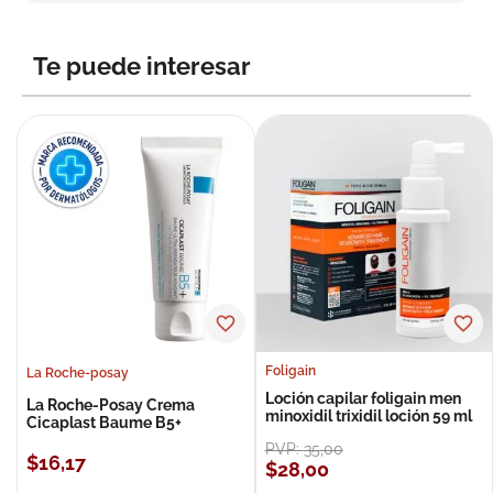
8
.
roche posay
9
.
isdin
Te puede interesar
10
.
pañales
Foligain
La Roche-posay
Loción capilar foligain men
La Roche-Posay Crema
minoxidil trixidil loción 59 ml
Cicaplast Baume B5+
PVP:
35
,
00
$
16
,
17
$
28
,
00