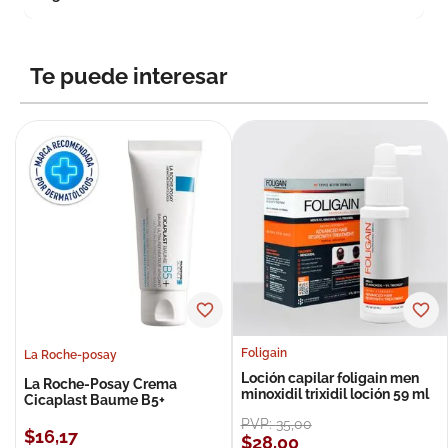
Te puede interesar
Foligain
La Roche-posay
Loción capilar foligain men
La Roche-Posay Crema
minoxidil trixidil loción 59 ml
Cicaplast Baume B5+
PVP:
35
,
00
$
16
,
17
$
28
,
00