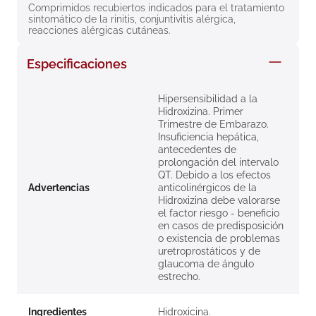
Comprimidos recubiertos indicados para el tratamiento 
8
.
roche posay
sintomático de la rinitis, conjuntivitis alérgica, 
reacciones alérgicas cutáneas.
9
.
isdin
10
.
neumoflux
Especificaciones
Hipersensibilidad a la
Hidroxizina. Primer
Trimestre de Embarazo.
Insuficiencia hepática,
antecedentes de
prolongación del intervalo
QT. Debido a los efectos
Advertencias
anticolinérgicos de la
Hidroxizina debe valorarse
el factor riesgo - beneficio
en casos de predisposición
o existencia de problemas
uretroprostáticos y de
glaucoma de ángulo
estrecho.
Ingredientes
Hidroxicina.