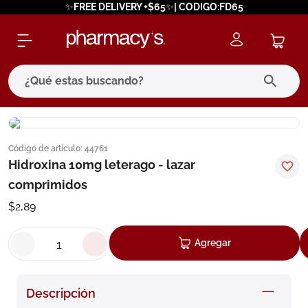
✨FREE DELIVERY +$65✨| CODIGO:FD65
¿Qué estas buscando?
términos más buscados
Código de artículo
:
44761
1
.
eucerin
Hidroxina 10mg leterago - lazar
2
.
protector solar
comprimidos
3
.
pilexil
$
2
,
89
4
.
bioderma
Agregar
5
.
cerave
6
.
megacistin
Descripción
7
.
degraler