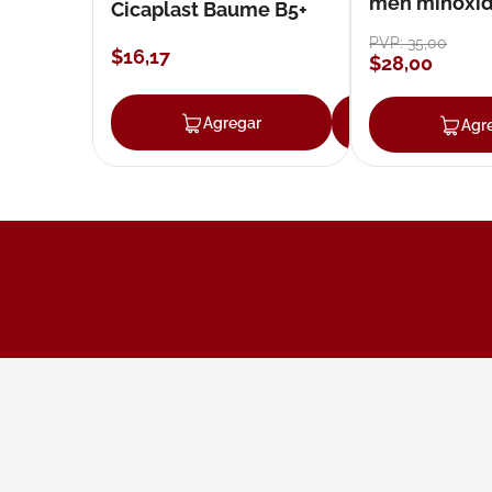
men minoxidil
Cicaplast Baume B5+
loción 59 ml
PVP:
35
,
00
$
16
,
17
$
28
,
00
Agregar
Agregar
Agr