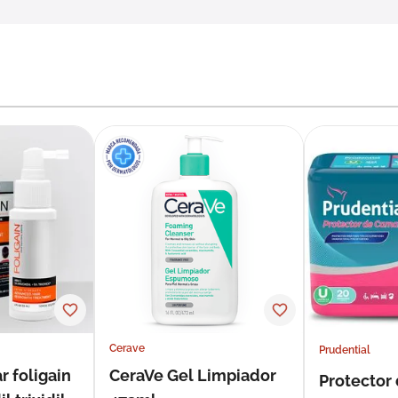
Cerave
Prudential
r foligain
CeraVe Gel Limpiador
Protector