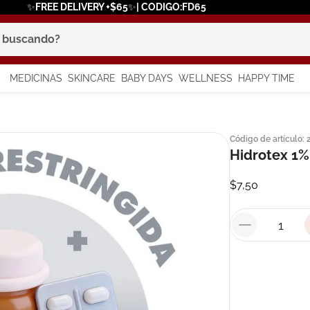
✨FREE DELIVERY +$65✨| CODIGO:FD65
scando?
MEDICINAS
SKINCARE
BABY DAYS
WELLNESS
HAPPY TIME
os más buscados
Código de artículo
:
 solar
Hidrotex 1% 
a
$
7
,
50
say
in