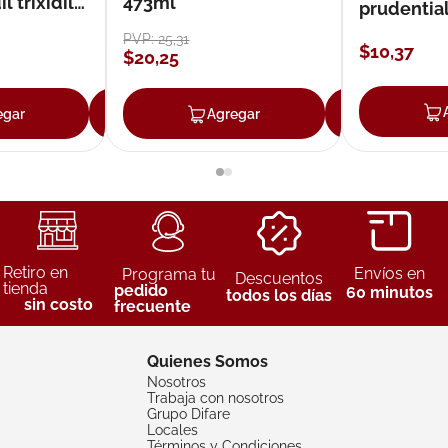
 trixidil
473ml
prudentia
PVP:
25
,
31
$
10
,
37
$
20
,
25
egar
Agregar
Agregar
Agreg
Retiro en
Envíos en
Programa tu
Descuentos
tienda
pedido
60 minutos
todos los días
sin costo
frecuente
Quienes Somos
Nosotros
Trabaja con nosotros
Grupo Difare
Locales
Términos y Condiciones