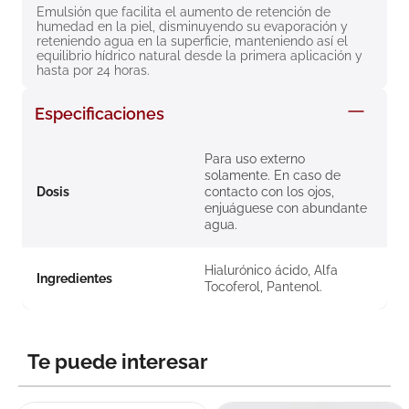
Emulsión que facilita el aumento de retención de 
8
.
roche posay
humedad en la piel, disminuyendo su evaporación y 
reteniendo agua en la superficie, manteniendo así el 
9
.
nivea
equilibrio hídrico natural desde la primera aplicación y 
hasta por 24 horas.
10
.
pañales
Especificaciones
Para uso externo
solamente. En caso de
Dosis
contacto con los ojos,
enjuáguese con abundante
agua.
Hialurónico ácido, Alfa
Ingredientes
Tocoferol, Pantenol.
Te puede interesar