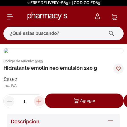
✨FREE DELIVERY +$65✨| CODIGO:FD65
¿Qué estas buscando?
términos más buscados
Código de artículo
:
9059
1
.
eucerin
Hidratante emolin neo emulsión 240 g
2
.
protector solar
$
19
,
50
3
.
bioderma
Inc. IVA
4
.
pilexil
Agregar
5
.
cerave
6
.
degraler
Descripción
7
.
isdin