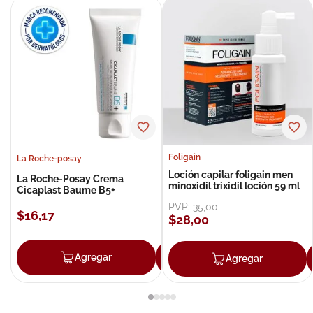
Foligain
La Roche-posay
Loción capilar foligain men
La Roche-Posay Crema
minoxidil trixidil loción 59 ml
Cicaplast Baume B5+
PVP:
35
,
00
$
16
,
17
$
28
,
00
Agregar
Agregar
Agregar