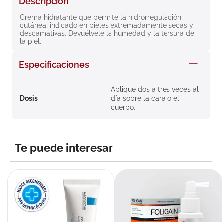
Descripción
8
.
roche posay
Crema hidratante que permite la hidrorregulación 
cutánea, indicado en pieles extremadamente secas y 
9
.
nivea
descamativas. Devuélvele la humedad y la tersura de 
la piel.
10
.
pañales
Especificaciones
Aplique dos a tres veces al
Dosis
día sobre la cara o el
cuerpo.
Te puede interesar