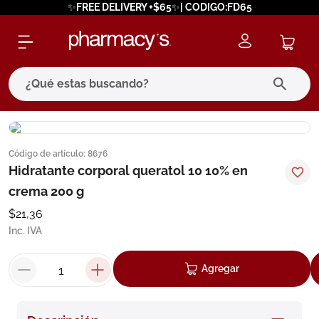
✨FREE DELIVERY +$65✨| CODIGO:FD65
¿Qué estas buscando?
términos más buscados
Código de artículo
:
8676
1
.
eucerin
Hidratante corporal queratol 10 10% en
2
.
protector solar
crema 200 g
3
.
bioderma
$
21
,
36
Inc. IVA
4
.
pilexil
5
.
cerave
Agregar
6
.
degraler
7
.
isdin