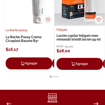
Foligain
La Roche-posay
Loción capilar foligain men
La Roche-Posay Crema
minoxidil trixidil loción 59 ml
Cicaplast Baume B5+
PVP:
35
,
00
$
16
,
17
$
28
,
00
Agregar
Agregar
Agregar