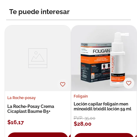
8
.
roche posay
Te puede interesar
9
.
pañales
10
.
nivea
Foligain
La Roche-posay
Loción capilar foligain men
La Roche-Posay Crema
minoxidil trixidil loción 59 ml
Cicaplast Baume B5+
PVP:
35
,
00
$
16
,
17
$
28
,
00