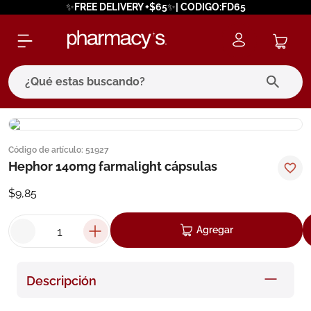
✨FREE DELIVERY +$65✨| CODIGO:FD65
¿Qué estas buscando?
términos más buscados
Código de artículo
:
51927
1
.
eucerin
Hephor 140mg farmalight cápsulas
2
.
protector solar
$
9
,
85
3
.
pilexil
4
.
bioderma
Agregar
5
.
cerave
6
.
degraler
Descripción
7
.
isdin