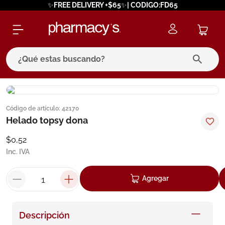
✨FREE DELIVERY +$65✨| CODIGO:FD65
¿Qué estas buscando?
términos más buscados
Código de artículo
:
42170
1
.
eucerin
Helado topsy dona
2
.
protector solar
$
0
,
52
3
.
bioderma
Inc. IVA
4
.
pilexil
Agregar
5
.
cerave
6
.
degraler
Descripción
7
.
isdin