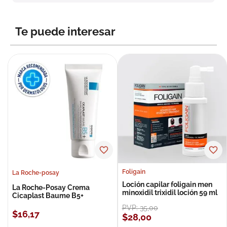
8
.
roche posay
9
.
nivea
Te puede interesar
10
.
pañales
Foligain
La Roche-posay
Loción capilar foligain men
La Roche-Posay Crema
minoxidil trixidil loción 59 ml
Cicaplast Baume B5+
PVP:
35
,
00
$
16
,
17
$
28
,
00