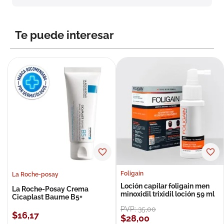
Te puede interesar
Foligain
La Roche-posay
Loción capilar foligain men
La Roche-Posay Crema
minoxidil trixidil loción 59 ml
Cicaplast Baume B5+
PVP:
35
,
00
$
16
,
17
$
28
,
00