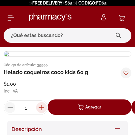
✨FREE DELIVERY +$65✨| CODIGO:FD65
¿Qué estas buscando?
términos más buscados
Código de artículo
:
39999
1
.
eucerin
Helado coqueiros coco kids 60 g
2
.
protector solar
$
1
,
00
3
.
bioderma
Inc. IVA
4
.
pilexil
Agregar
5
.
cerave
6
.
degraler
Descripción
7
.
isdin