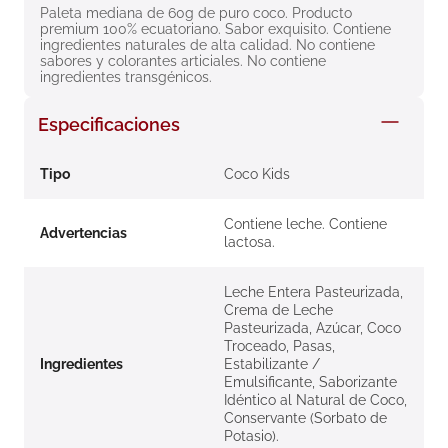
Paleta mediana de 60g de puro coco. Producto 
8
.
roche posay
premium 100% ecuatoriano. Sabor exquisito. Contiene 
ingredientes naturales de alta calidad. No contiene 
9
.
megacistin
sabores y colorantes articiales. No contiene 
ingredientes transgénicos.
10
.
pañales
Especificaciones
Tipo
Coco Kids
Contiene leche. Contiene
Advertencias
lactosa.
Leche Entera Pasteurizada,
Crema de Leche
Pasteurizada, Azúcar, Coco
Troceado, Pasas,
Ingredientes
Estabilizante /
Emulsificante, Saborizante
Idéntico al Natural de Coco,
Conservante (Sorbato de
Potasio).