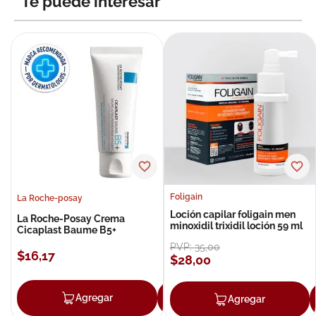
Te puede interesar
Foligain
La Roche-posay
Loción capilar foligain men
La Roche-Posay Crema
minoxidil trixidil loción 59 ml
Cicaplast Baume B5+
PVP:
35
,
00
$
16
,
17
$
28
,
00
Agregar
Agregar
Agregar