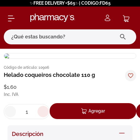
✨FREE DELIVERY +$65✨| CODIGO:FD65
¿Qué estas buscando?
términos más buscados
Código de artículo
:
10906
1
.
eucerin
Helado coqueiros chocolate 110 g
2
.
protector solar
$
1
,
60
3
.
bioderma
Inc. IVA
4
.
pilexil
Agregar
5
.
cerave
6
.
degraler
Descripción
7
.
isdin