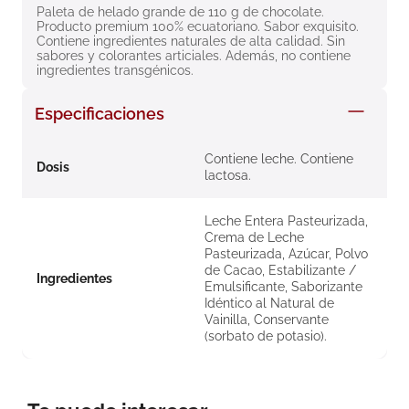
Paleta de helado grande de 110 g de chocolate. 
8
.
roche posay
Producto premium 100% ecuatoriano. Sabor exquisito. 
Contiene ingredientes naturales de alta calidad. Sin 
9
.
megacistin
sabores y colorantes articiales. Además, no contiene 
ingredientes transgénicos.
10
.
pañales
Especificaciones
Contiene leche. Contiene
Dosis
lactosa.
Leche Entera Pasteurizada,
Crema de Leche
Pasteurizada, Azúcar, Polvo
de Cacao, Estabilizante /
Ingredientes
Emulsificante, Saborizante
Idéntico al Natural de
Vainilla, Conservante
(sorbato de potasio).