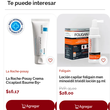
Te puede interesar
Foligain
La Roche-posay
Loción capilar foligain men
La Roche-Posay Crema
minoxidil trixidil loción 59 ml
Cicaplast Baume B5+
PVP:
35
,
00
$
16
,
17
$
28
,
00
Agregar
Agregar
Agregar