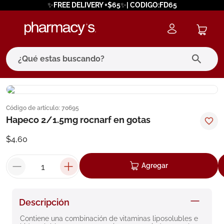
✨FREE DELIVERY +$65✨| CODIGO:FD65
¿Qué estas buscando?
Código de artículo
:
70695
Hapeco 2/1.5mg rocnarf en gotas
$
4
,
60
Agregar
Descripción
Contiene una combinación de vitaminas liposolubles e 