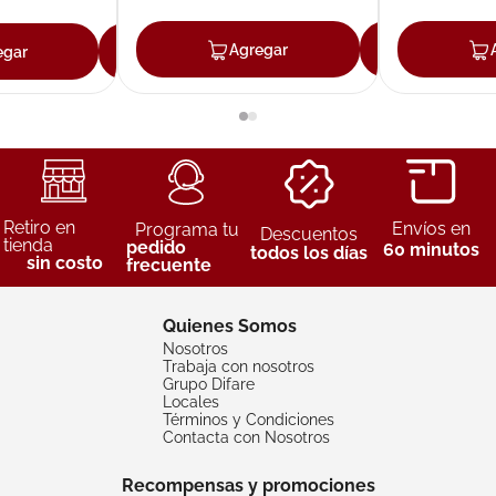
Agregar
Agreg
egar
Agregar
Retiro en
Envíos en
Programa tu
Descuentos
tienda
pedido
60 minutos
todos los días
sin costo
frecuente
Quienes Somos
Nosotros
Trabaja con nosotros
Grupo Difare
Locales
Términos y Condiciones
Contacta con Nosotros
Recompensas y promociones