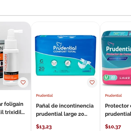
Prudential
Prudential
r foligain
Pañal de incontinencia
Protector
 trixidil
prudential large 20
prudentia
unidades
$
13
,
23
$
10
,
37