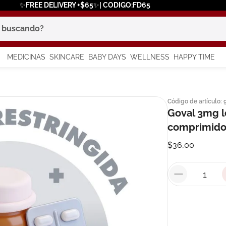
✨FREE DELIVERY +$65✨| CODIGO:FD65
scando?
MEDICINAS
SKINCARE
BABY DAYS
WELLNESS
HAPPY TIME
os más buscados
Código de artículo
:
 solar
Goval 3mg l
comprimido
a
$
36
,
00
say