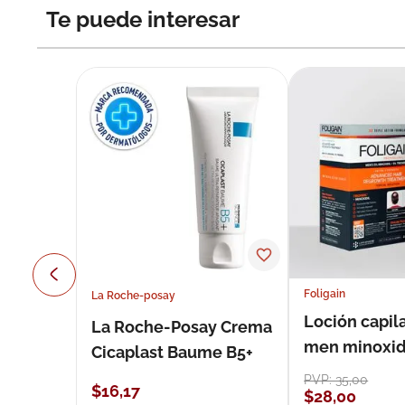
Te puede interesar
Foligain
La Roche-posay
Loción capila
La Roche-Posay Crema
men minoxidil
Cicaplast Baume B5+
loción 59 ml
PVP:
35
,
00
$
16
,
17
$
28
,
00