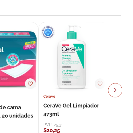
Cerave
CeraVe Gel Limpiador
 de cama
473ml
l 20 unidades
PVP:
25
,
31
$
20
,
25