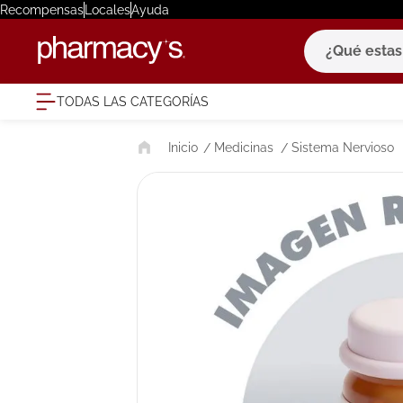
Recompensas
Locales
Ayuda
¿Qué estas bu
TODAS LAS CATEGORÍAS
términ
Medicinas
Sistema Nervioso
1
.
eucerin
2
.
protector
3
.
pilexil
4
.
bioderm
5
.
cerave
6
.
degraler
7
.
isdin
8
.
roche po
9
.
pañales