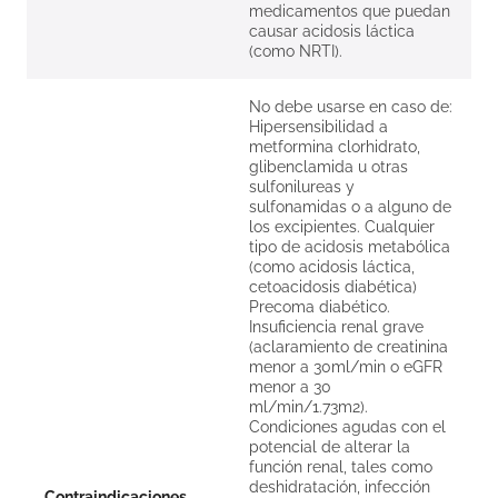
medicamentos que puedan
causar acidosis láctica
(como NRTI).
No debe usarse en caso de:
Hipersensibilidad a
metformina clorhidrato,
glibenclamida u otras
sulfonilureas y
sulfonamidas o a alguno de
los excipientes. Cualquier
tipo de acidosis metabólica
(como acidosis láctica,
cetoacidosis diabética)
Precoma diabético.
Insuficiencia renal grave
(aclaramiento de creatinina
menor a 30ml/min o eGFR
menor a 30
ml/min/1.73m2).
Condiciones agudas con el
potencial de alterar la
función renal, tales como
deshidratación, infección
Contraindicaciones