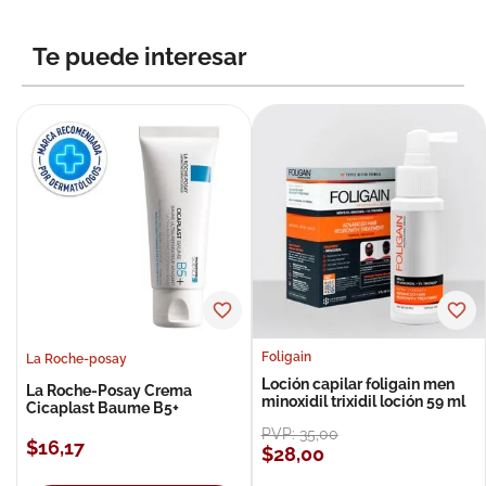
Te puede interesar
Foligain
La Roche-posay
Loción capilar foligain men
La Roche-Posay Crema
minoxidil trixidil loción 59 ml
Cicaplast Baume B5+
PVP:
35
,
00
$
16
,
17
$
28
,
00