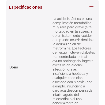
8
.
roche posay
Especificaciones
9
.
nivea
La acidosis láctica es una
10
.
pañales
complicación metabólica
muy rara pero grave (alta
mortalidad en la ausencia
de un tratamiento rápido)
que puede ocurrir debido a
la acumulación de
metformina. Los factores
de riesgo incluyen diabetes
mal controlada, cetosis,
ayuno prolongado, ingesta
excesiva de alcohol,
Dosis
infección grave,
insuficiencia hepática y
cualquier condición
asociada con hipoxia (por
ejemplo, insuficiencia
cardiaca descompensada,
infarto agudo del
miocardio) o el uso
concomitante de