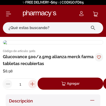
✨FREE DELIVERY +$65✨| CODIGO:FD65
¿Qué estas buscando?
términos más buscados
Código de artículo
:
9061
1
.
eucerin
Glucovance 500/2.5mg alianza merck farma
2
.
protector solar
tabletas recubiertas
3
.
bioderma
$
8
,
98
4
.
pilexil
Agregar
5
.
cerave
6
.
degraler
Descripción
7
.
isdin