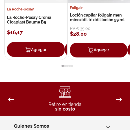
Foligain
La Roche-posay
Loción capilar foligain men
La Roche-Posay Crema
minoxidil trixidil loción 59 ml
Cicaplast Baume B5+
PVP:
35
,
00
$
16
,
17
$
28
,
00
Agregar
Agregar
Agregar
Retiro en tienda
sin costo
Quienes Somos