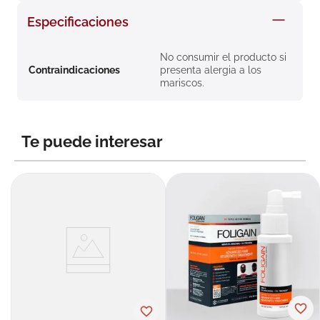
8
.
roche posay
Especificaciones
9
.
pañales
No consumir el producto si
10
.
nivea
Contraindicaciones
presenta alergia a los
mariscos.
Te puede interesar