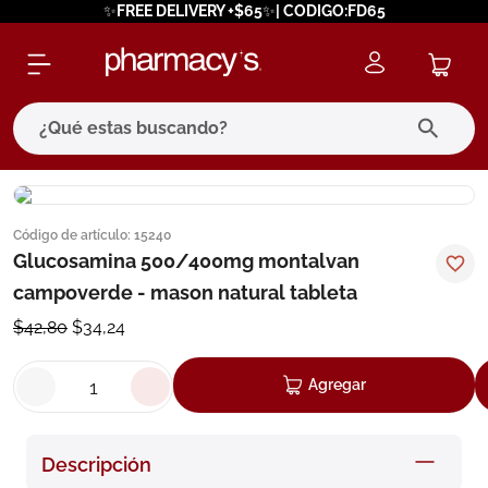
✨FREE DELIVERY +$65✨| CODIGO:FD65
¿Qué estas buscando?
términos más buscados
Código de artículo
:
15240
1
.
eucerin
Glucosamina 500/400mg montalvan
2
.
protector solar
campoverde - mason natural tableta
3
.
pilexil
$
42
,
80
$
34
,
24
4
.
bioderma
Agregar
5
.
cerave
6
.
degraler
Descripción
7
.
isdin