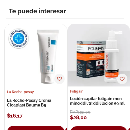
8
.
roche posay
Te puede interesar
9
.
megacistin
10
.
pañales
Foligain
La Roche-posay
Loción capilar foligain men
La Roche-Posay Crema
minoxidil trixidil loción 59 ml
Cicaplast Baume B5+
PVP:
35
,
00
$
16
,
17
$
28
,
00