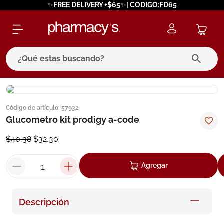
✨FREE DELIVERY +$65✨| CODIGO:FD65
¿Qué estas buscando?
términos más buscados
Código de artículo
:
57932
1
.
eucerin
Glucometro kit prodigy a-code
2
.
protector solar
$
40
,
38
$
32
,
30
3
.
bioderma
4
.
pilexil
Agregar
5
.
cerave
6
.
degraler
Descripción
7
.
isdin