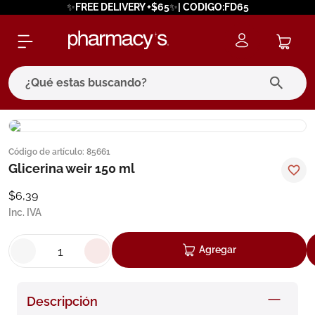
✨FREE DELIVERY +$65✨| CODIGO:FD65
¿Qué estas buscando?
términos más buscados
Código de artículo
:
85661
1
.
eucerin
Glicerina weir 150 ml
2
.
protector solar
$
6
,
39
3
.
bioderma
Inc. IVA
4
.
pilexil
Agregar
5
.
cerave
6
.
degraler
Descripción
7
.
isdin