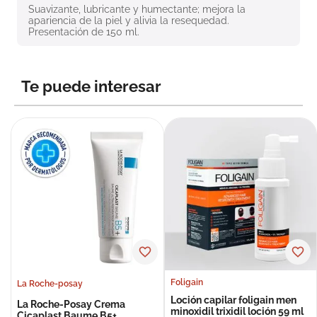
Suavizante, lubricante y humectante; mejora la 
8
.
roche posay
apariencia de la piel y alivia la resequedad. 
Presentación de 150 ml.
9
.
nivea
10
.
pañales
Te puede interesar
Foligain
La Roche-posay
Loción capilar foligain men
La Roche-Posay Crema
minoxidil trixidil loción 59 ml
Cicaplast Baume B5+