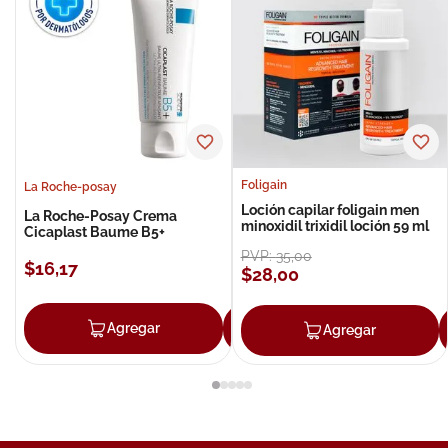
Foligain
La Roche-posay
Loción capilar foligain men
La Roche-Posay Crema
minoxidil trixidil loción 59 ml
Cicaplast Baume B5+
PVP:
35
,
00
$
16
,
17
$
28
,
00
Agregar
Agregar
Agregar