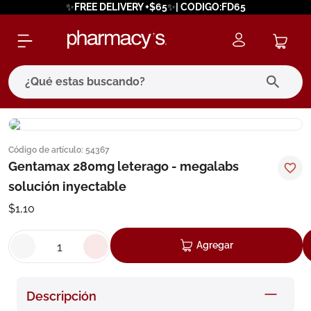
✨FREE DELIVERY +$65✨| CODIGO:FD65
¿Qué estas buscando?
términos más buscados
Código de artículo
:
54367
1
.
eucerin
Gentamax 280mg leterago - megalabs
2
.
protector solar
solución inyectable
3
.
bioderma
$
1
,
10
4
.
pilexil
Agregar
5
.
cerave
6
.
degraler
Descripción
7
.
megacistin