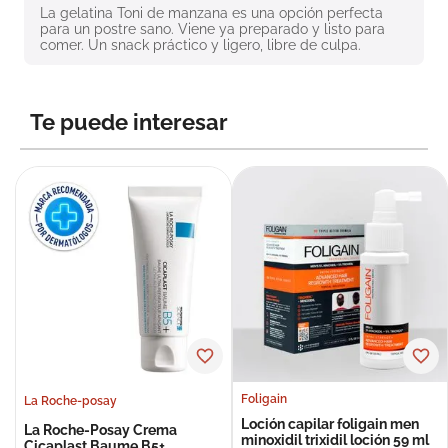
La gelatina Toni de manzana es una opción perfecta 
8
.
roche posay
para un postre sano. Viene ya preparado y listo para 
comer. Un snack práctico y ligero, libre de culpa.
9
.
nivea
10
.
pañales
Te puede interesar
Foligain
La Roche-posay
Loción capilar foligain men
La Roche-Posay Crema
minoxidil trixidil loción 59 ml
Cicaplast Baume B5+