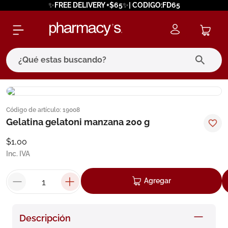
✨FREE DELIVERY +$65✨| CODIGO:FD65
¿Qué estas buscando?
términos más buscados
Código de artículo
:
19008
1
.
eucerin
Gelatina gelatoni manzana 200 g
2
.
protector solar
$
1
,
00
3
.
bioderma
Inc. IVA
4
.
pilexil
Agregar
5
.
cerave
6
.
degraler
Descripción
7
.
isdin