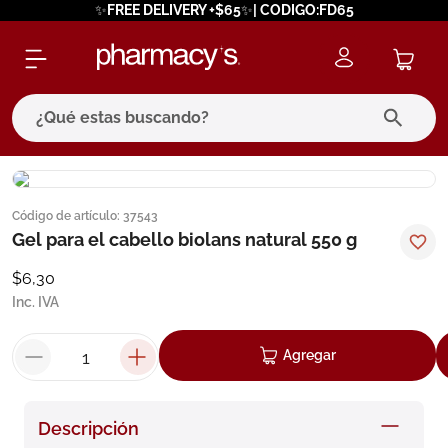
✨FREE DELIVERY +$65✨| CODIGO:FD65
¿Qué estas buscando?
términos más buscados
Código de artículo
:
37543
1
.
eucerin
Gel para el cabello biolans natural 550 g
2
.
protector solar
$
6
,
30
3
.
bioderma
Inc. IVA
4
.
pilexil
Agregar
5
.
cerave
6
.
degraler
Descripción
7
.
megacistin