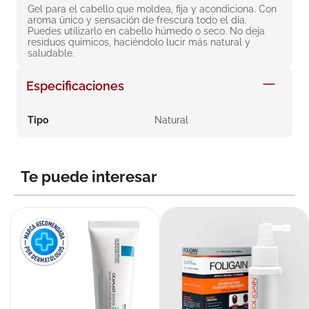
Gel para el cabello que moldea, fija y acondiciona. Con 
8
.
roche posay
aroma único y sensación de frescura todo el día. 
Puedes utilizarlo en cabello húmedo o seco. No deja 
9
.
isdin
residuos químicos, haciéndolo lucir más natural y 
saludable.
10
.
neumoflux
Especificaciones
Tipo
Natural
Te puede interesar