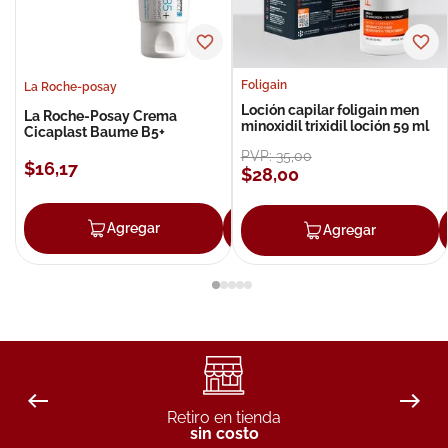
Foligain
La Roche-posay
Loción capilar foligain men
La Roche-Posay Crema
minoxidil trixidil loción 59 ml
Cicaplast Baume B5+
PVP:
35
,
00
$
16
,
17
$
28
,
00
Agregar
Agregar
Agregar
Retiro en tienda
sin costo