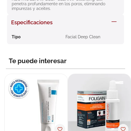
penetra profundamente en los poros, eliminando 
8
.
roche posay
impurezas y aceites.
9
.
isdin
Especificaciones
10
.
neumoflux
Tipo
Facial Deep Clean
Te puede interesar