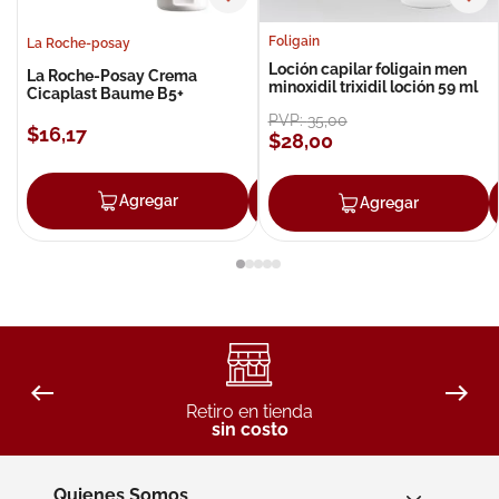
Foligain
La Roche-posay
Loción capilar foligain men
La Roche-Posay Crema
minoxidil trixidil loción 59 ml
Cicaplast Baume B5+
PVP:
35
,
00
$
16
,
17
$
28
,
00
Agregar
Agregar
Agregar
Retiro en tienda
sin costo
Quienes Somos