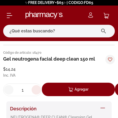
✨FREE DELIVERY +$65✨| CODIGO:FD65
¿Qué estas buscando?
términos más buscados
Código de artículo
:
16470
1
.
eucerin
Gel neutrogena facial deep clean 150 ml
2
.
protector solar
$
14
,
24
Inc. IVA
3
.
pilexil
4
.
bioderma
Agregar
5
.
cerave
6
.
megacistin
Descripción
7
.
degraler
NEUTROGENA® DEEP CLEAN® Cleansing Gel 