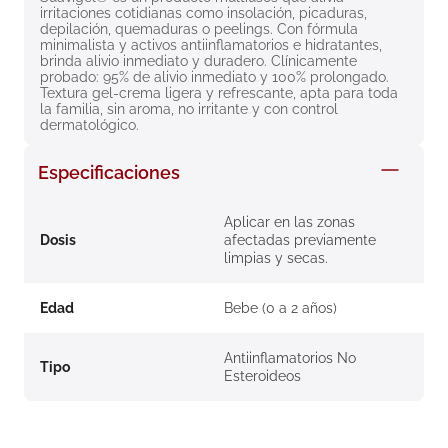
irritaciones cotidianas como insolación, picaduras, 
8
.
roche posay
depilación, quemaduras o peelings. Con fórmula 
minimalista y activos antiinflamatorios e hidratantes, 
9
.
isdin
brinda alivio inmediato y duradero. Clínicamente 
probado: 95% de alivio inmediato y 100% prolongado. 
10
.
neumoflux
Textura gel-crema ligera y refrescante, apta para toda 
la familia, sin aroma, no irritante y con control 
dermatológico.
Especificaciones
Aplicar en las zonas
Dosis
afectadas previamente
limpias y secas.
Edad
Bebe (0 a 2 años)
Antiinflamatorios No
Tipo
Esteroideos