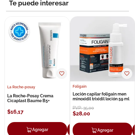
Te puede interesar
Foligain
La Roche-posay
Loción capilar foligain men
La Roche-Posay Crema
minoxidil trixidil loción 59 ml
Cicaplast Baume B5+
PVP:
35
,
00
$
16
,
17
$
28
,
00
Agregar
Agregar
Agregar