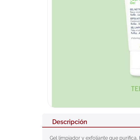
10
.
pañales
Descripción
Gel limpiador y exfoliante que purific