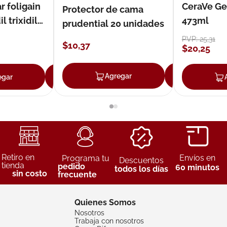
r foligain
CeraVe Ge
Protector de cama
 trixidil
473ml
prudential 20 unidades
PVP:
25
,
31
$
10
,
37
$
20
,
25
Agregar
Agreg
egar
Agregar
Retiro en
Envíos en
Programa tu
Descuentos
tienda
pedido
60 minutos
todos los días
sin costo
frecuente
Quienes Somos
Nosotros
Trabaja con nosotros