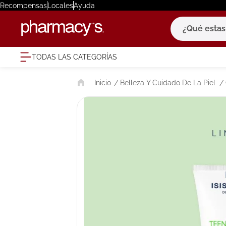
Recompensas
Locales
Ayuda
¿Qué estas bu
TODAS LAS CATEGORÍAS
términ
Belleza Y Cuidado De La Piel
1
.
eucerin
2
.
protector
3
.
bioderm
4
.
pilexil
5
.
cerave
6
.
degraler
7
.
isdin
8
.
roche po
9
.
nivea