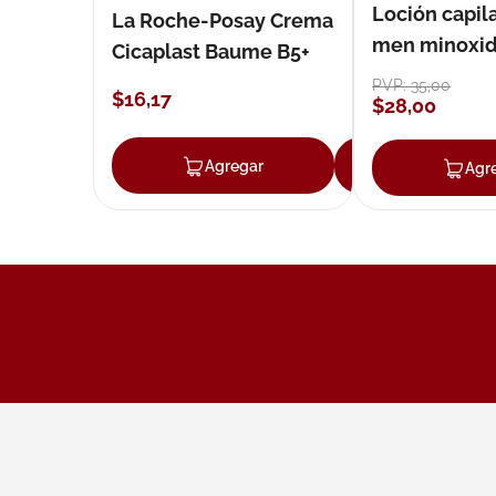
Loción capila
La Roche-Posay Crema
men minoxidil
Cicaplast Baume B5+
loción 59 ml
PVP:
35
,
00
$
16
,
17
$
28
,
00
Agregar
Agregar
Agr