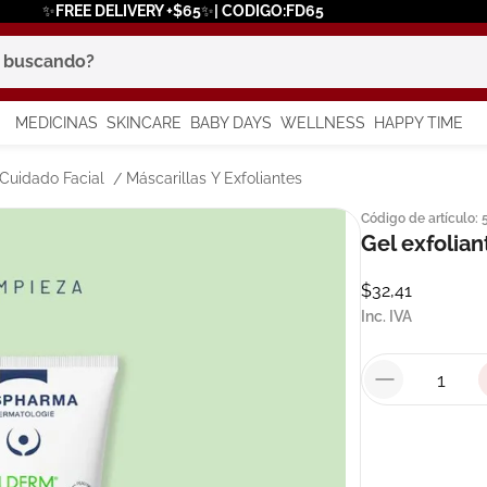
✨FREE DELIVERY +$65✨| CODIGO:FD65
scando?
MEDICINAS
SKINCARE
BABY DAYS
WELLNESS
HAPPY TIME
os más buscados
Cuidado Facial
Máscarillas Y Exfoliantes
Código de artículo
:
 solar
Gel exfolia
a
$
32
,
41
Inc. IVA
say