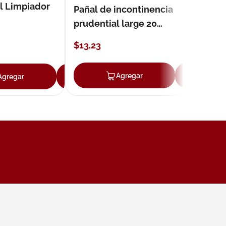
l Limpiador
Pañal de incontinencia
prudential large 20
unidades
$
13
,
23
ar
Agregar
Ag
Agregar
Agregar