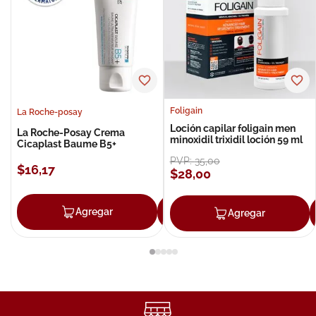
Foligain
La Roche-posay
Loción capilar foligain men
La Roche-Posay Crema
minoxidil trixidil loción 59 ml
Cicaplast Baume B5+
PVP:
35
,
00
$
16
,
17
$
28
,
00
Agregar
Agregar
Agregar