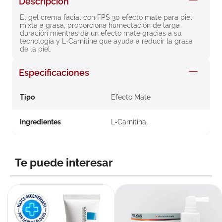
Descripción
8
.
roche posay
El gel crema facial con FPS 30 efecto mate para piel 
mixta a grasa, proporciona humectación de larga 
9
.
megacistin
duración mientras da un efecto mate gracias a su 
tecnología y L-Carnitine que ayuda a reducir la grasa 
10
.
pañales
de la piel.
Especificaciones
Tipo
Efecto Mate
Ingredientes
L-Carnitina.
Te puede interesar