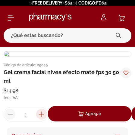
✨FREE DELIVERY +$65✨| CODIGO:FD65
¿Qué estas buscando?
términos más buscados
Código de artículo
:
29049
1
.
eucerin
Gel crema facial nivea efecto mate fps 30 50
2
.
protector solar
ml
3
.
bioderma
$
14
,
98
Inc. IVA
4
.
pilexil
5
.
cerave
Agregar
6
.
degraler
7
.
isdin