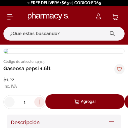
✨FREE DELIVERY +$65✨| CODIGO:FD65
¿Qué estas buscando?
términos más buscados
Código de artículo
:
19315
1
.
eucerin
Gaseosa pepsi 1.6lt
2
.
protector solar
$
1
,
22
3
.
bioderma
Inc. IVA
4
.
pilexil
Agregar
5
.
cerave
6
.
degraler
Descripción
7
.
megacistin