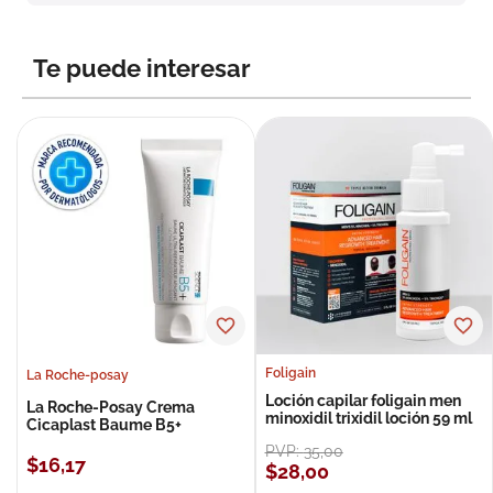
8
.
roche posay
9
.
isdin
Te puede interesar
10
.
neumoflux
Foligain
La Roche-posay
Loción capilar foligain men
La Roche-Posay Crema
minoxidil trixidil loción 59 ml
Cicaplast Baume B5+
PVP:
35
,
00
$
16
,
17
$
28
,
00