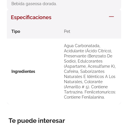
Bebida gaseosa dorada.
8
.
roche posay
9
.
isdin
Especificaciones
10
.
pañales
Tipo
Pet
Agua Carbonatada,
Acidulante (Ácido Cítrico),
Preservante (Benzoato De
Sodio), Edulcorantes
(Aspartame, Acesulfame K),
Ingredientes
Cafeína, Saborizantes
Naturales E Idénticos A Los
Naturales, Colorante
(Amarillo # 5). Contiene
Tartrazina. Fenilcetonuricos:
Contiene Fenilalanina.
Te puede interesar