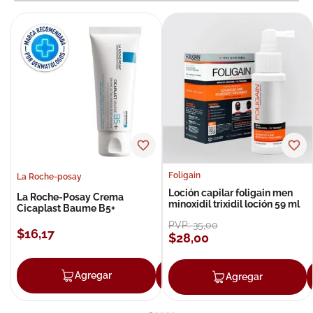
Foligain
La Roche-posay
Loción capilar foligain men
La Roche-Posay Crema
minoxidil trixidil loción 59 ml
Cicaplast Baume B5+
PVP:
35
,
00
$
16
,
17
$
28
,
00
Agregar
Agregar
Agregar