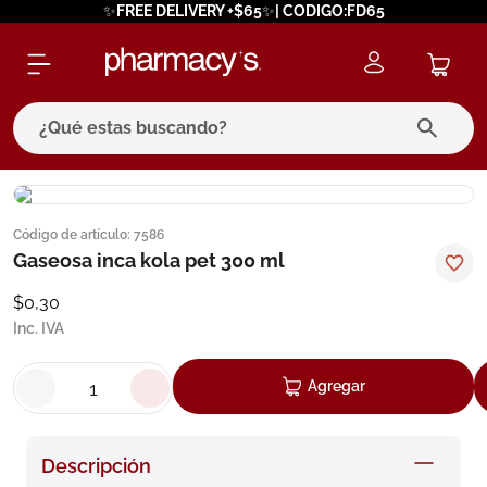
✨FREE DELIVERY +$65✨| CODIGO:FD65
¿Qué estas buscando?
términos más buscados
Código de artículo
:
7586
1
.
eucerin
Gaseosa inca kola pet 300 ml
2
.
protector solar
$
0
,
30
3
.
pilexil
Inc. IVA
4
.
bioderma
Agregar
5
.
cerave
6
.
megacistin
Descripción
7
.
degraler