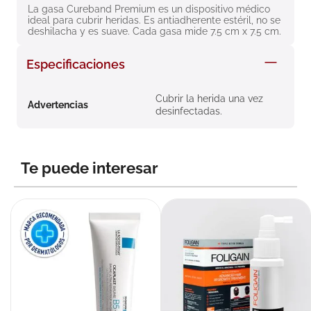
La gasa Cureband Premium es un dispositivo médico 
8
.
roche posay
ideal para cubrir heridas. Es antiadherente estéril, no se 
deshilacha y es suave. Cada gasa mide 7.5 cm x 7.5 cm.
9
.
isdin
10
.
pañales
Especificaciones
Cubrir la herida una vez
Advertencias
desinfectadas.
Te puede interesar