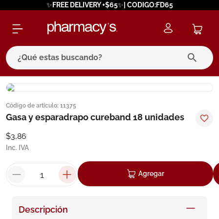
✨FREE DELIVERY +$65✨| CODIGO:FD65
¿Qué estas buscando?
términos más buscados
Código de artículo
:
11375
1
.
eucerin
Gasa y esparadrapo cureband 18 unidades
2
.
protector solar
$
3
,
86
3
.
pilexil
Inc. IVA
4
.
bioderma
Agregar
5
.
cerave
6
.
megacistin
Descripción
7
.
degraler