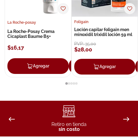
Foligain
La Roche-posay
Loción capilar foligain men
La Roche-Posay Crema
minoxidil trixidil loción 59 ml
Cicaplast Baume B5+
PVP:
35
,
00
$
16
,
17
$
28
,
00
Agregar
Agregar
Agregar
Retiro en tienda
sin costo