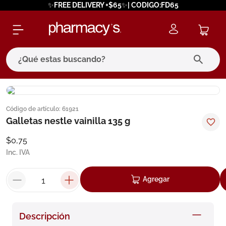
✨FREE DELIVERY +$65✨| CODIGO:FD65
¿Qué estas buscando?
términos más buscados
Código de artículo
:
61921
1
.
eucerin
Galletas nestle vainilla 135 g
2
.
protector solar
$
0
,
75
3
.
bioderma
Inc. IVA
4
.
pilexil
Agregar
5
.
cerave
6
.
degraler
Descripción
7
.
isdin