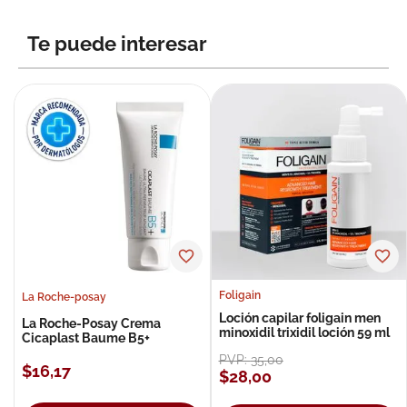
Te puede interesar
Foligain
La Roche-posay
Loción capilar foligain men
La Roche-Posay Crema
minoxidil trixidil loción 59 ml
Cicaplast Baume B5+
PVP:
35
,
00
$
16
,
17
$
28
,
00