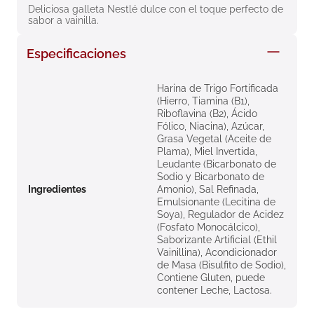
Deliciosa galleta Nestlé dulce con el toque perfecto de 
8
.
roche posay
sabor a vainilla.
9
.
nivea
Especificaciones
10
.
pañales
Harina de Trigo Fortificada
(Hierro, Tiamina (B1),
Riboflavina (B2), Ácido
Fólico, Niacina), Azúcar,
Grasa Vegetal (Aceite de
Plama), Miel Invertida,
Leudante (Bicarbonato de
Sodio y Bicarbonato de
Ingredientes
Amonio), Sal Refinada,
Emulsionante (Lecitina de
Soya), Regulador de Acidez
(Fosfato Monocálcico),
Saborizante Artificial (Ethil
Vainillina), Acondicionador
de Masa (Bisulfito de Sodio),
Contiene Gluten, puede
contener Leche, Lactosa.