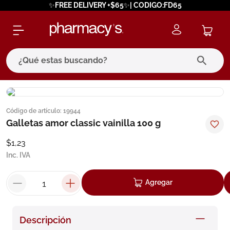
✨FREE DELIVERY +$65✨| CODIGO:FD65
¿Qué estas buscando?
términos más buscados
Código de artículo
:
19944
1
.
eucerin
Galletas amor classic vainilla 100 g
2
.
protector solar
$
1
,
23
3
.
bioderma
Inc. IVA
4
.
pilexil
Agregar
5
.
cerave
6
.
degraler
Descripción
7
.
isdin