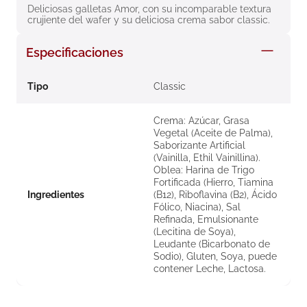
Deliciosas galletas Amor, con su incomparable textura 
8
.
roche posay
crujiente del wafer y su deliciosa crema sabor classic.
9
.
megacistin
Especificaciones
10
.
pañales
Tipo
Classic
Crema: Azúcar, Grasa
Vegetal (Aceite de Palma),
Saborizante Artificial
(Vainilla, Ethil Vainillina).
Oblea: Harina de Trigo
Fortificada (Hierro, Tiamina
Ingredientes
(B12), Riboflavina (B2), Ácido
Fólico, Niacina), Sal
Refinada, Emulsionante
(Lecitina de Soya),
Leudante (Bicarbonato de
Sodio), Gluten, Soya, puede
contener Leche, Lactosa.