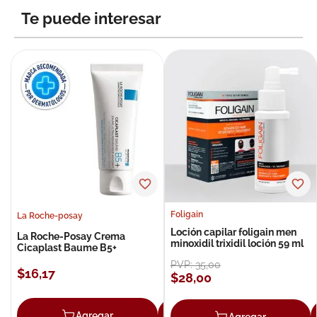
Te puede interesar
Foligain
La Roche-posay
Loción capilar foligain men
La Roche-Posay Crema
minoxidil trixidil loción 59 ml
Cicaplast Baume B5+
PVP:
35
,
00
$
16
,
17
$
28
,
00
Agregar
Agregar