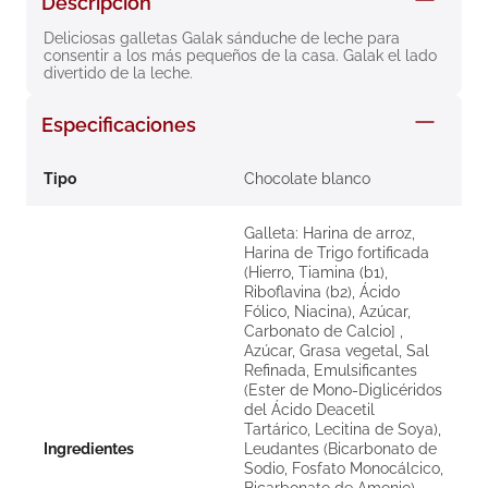
Descripción
8
.
roche posay
Deliciosas galletas Galak sánduche de leche para 
consentir a los más pequeños de la casa. Galak el lado 
9
.
megacistin
divertido de la leche.
10
.
pañales
Especificaciones
Tipo
Chocolate blanco
Galleta: Harina de arroz,
Harina de Trigo fortificada
(Hierro, Tiamina (b1),
Riboflavina (b2), Ácido
Fólico, Niacina), Azúcar,
Carbonato de Calcio] ,
Azúcar, Grasa vegetal, Sal
Refinada, Emulsificantes
(Ester de Mono-Diglicéridos
del Ácido Deacetil
Tartárico, Lecitina de Soya),
Ingredientes
Leudantes (Bicarbonato de
Sodio, Fosfato Monocálcico,