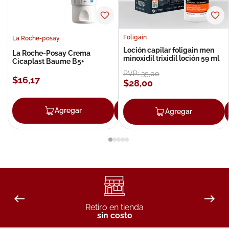
Foligain
La Roche-posay
Loción capilar foligain men
La Roche-Posay Crema
minoxidil trixidil loción 59 ml
Cicaplast Baume B5+
PVP:
35
,
00
$
16
,
17
$
28
,
00
Agregar
Agregar
Agregar
Retiro en tienda
sin costo