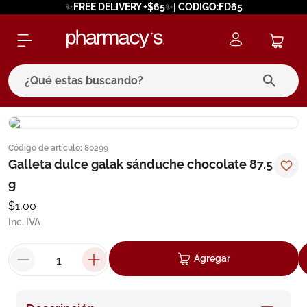
✨FREE DELIVERY +$65✨| CODIGO:FD65
¿Qué estas buscando?
términos más buscados
Código de artículo
:
80299
1
.
eucerin
Galleta dulce galak sánduche chocolate 87.5
2
.
protector solar
g
3
.
bioderma
$
1
,
00
Inc. IVA
4
.
pilexil
5
.
cerave
Agregar
6
.
degraler
7
.
isdin