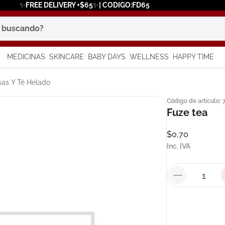
✨FREE DELIVERY +$65✨| CODIGO:FD65
scando?
MEDICINAS
SKINCARE
BABY DAYS
WELLNESS
HAPPY TIME
os más buscados
as Y Té Helado
Código de artículo
:
 solar
Fuze tea
a
$
0
,
70
Inc. IVA
say
in