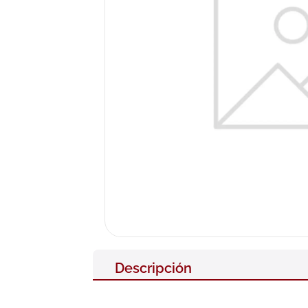
10
.
pañales
Descripción