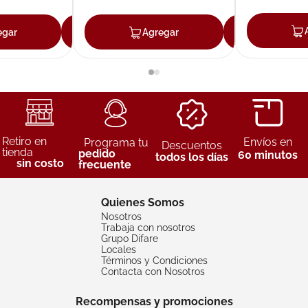
egar
Agregar
Agregar
Agreg
Retiro en
Envíos en
Programa tu
Descuentos
tienda
pedido
60 minutos
todos los días
sin costo
frecuente
Quienes Somos
Nosotros
Trabaja con nosotros
Grupo Difare
Locales
Términos y Condiciones
Contacta con Nosotros
Recompensas y promociones