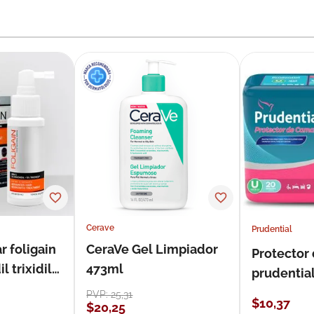
Cerave
Prudential
r foligain
CeraVe Gel Limpiador
Protector
 trixidil
473ml
prudentia
PVP:
25
,
31
$
10
,
37
$
20
,
25