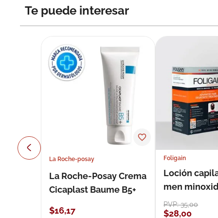
Te puede interesar
Foligain
La Roche-posay
Loción capila
La Roche-Posay Crema
men minoxidil
Cicaplast Baume B5+
loción 59 ml
PVP:
35
,
00
$
16
,
17
$
28
,
00