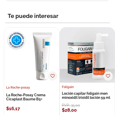
8
.
roche posay
9
.
isdin
Te puede interesar
10
.
pañales
Foligain
La Roche-posay
Loción capilar foligain men
La Roche-Posay Crema
minoxidil trixidil loción 59 ml
Cicaplast Baume B5+
PVP:
35
,
00
$
16
,
17
$
28
,
00