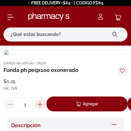
✨FREE DELIVERY +$65✨| CODIGO:FD65
¿Qué estas buscando?
términos más buscados
Código de artículo
:
78156
1
.
eucerin
Funda ph peqx100 exonerado
2
.
protector solar
$
0
,
25
3
.
pilexil
Inc. IVA
4
.
bioderma
Agregar
5
.
cerave
6
.
megacistin
Descripción
7
.
degraler