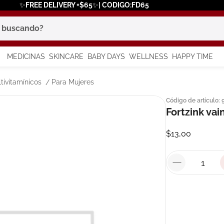
✨FREE DELIVERY +$65✨| CODIGO:FD65
scando?
MEDICINAS
SKINCARE
BABY DAYS
WELLNESS
HAPPY TIME
os más buscados
tivitamínicos
Para Mujeres
Código de artículo
:
 solar
Fortzink vai
$
13
,
00
a
say