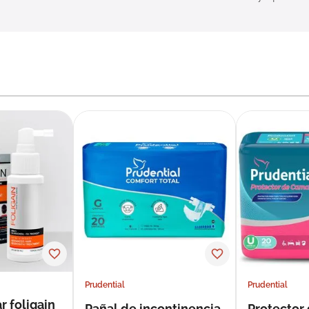
Prudential
Prudential
r foligain
Pañal de incontinencia
Protector