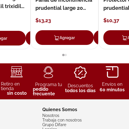
 trixidil
prudential large 20
prudentia
unidades
$
13
,
23
$
10
,
37
Agregar
Agreg
egar
Agregar
Retiro en
Envíos en
Programa tu
Descuentos
tienda
pedido
60 minutos
todos los días
sin costo
frecuente
Quienes Somos
Nosotros
Trabaja con nosotros
Grupo Difare