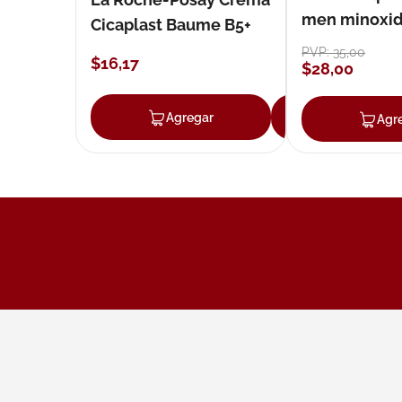
men minoxidil
Cicaplast Baume B5+
loción 59 ml
PVP:
35
,
00
$
16
,
17
$
28
,
00
Agregar
Agregar
Agr