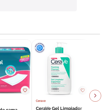
Cerave
CeraVe Gel Limpiador
 de cama