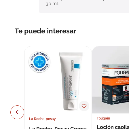
30 ml.
Te puede interesar
Foligain
La Roche-posay
Loción capila
La Roche-Posay Crema