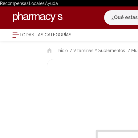
Recompensas
Locales
Ayuda
¿Qué estas bu
TODAS LAS CATEGORÍAS
términ
Vitaminas Y Suplementos
Mul
1
.
eucerin
2
.
protector
3
.
pilexil
4
.
bioderm
5
.
cerave
6
.
degraler
7
.
isdin
8
.
roche po
9
.
pañales