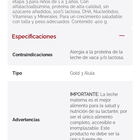
etapa 3 para niños de 1 a 3 años. Con 
8
.
roche posay
alfalactoalbúmina, proteína de alta calidad, sin 
azúcares añadidos, 100% lactosa, DHA, Nucleótidos, 
9
.
nivea
Vitaminas y Minerales. Para un crecimiento saludable 
con talla y peso adecuados. Contenido: 400 g.
10
.
pañales
Especificaciones
Alergia a la proteína de la
Contraindicaciones
leche de vaca y/o lactosa.
Tipo
Gold 3 Alula
IMPORTANTE:
La leche
materna es el mejor
alimento para la salud y
nutrición de su lactante, por
ser el único alimento
Advertencias
completo, accesible e
irremplazable. Este
producto no debe ser la
única fuente de