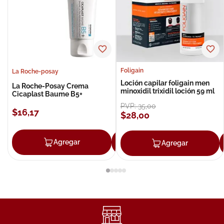
Foligain
La Roche-posay
Loción capilar foligain men
La Roche-Posay Crema
minoxidil trixidil loción 59 ml
Cicaplast Baume B5+
PVP:
35
,
00
$
16
,
17
$
28
,
00
Agregar
Agregar
Agregar