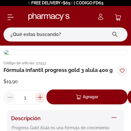
✨FREE DELIVERY +$65✨| CODIGO:FD65
¿Qué estas buscando?
términos más buscados
Código de artículo
:
27933
1
.
eucerin
Fórmula infantil progress gold 3 alula 400 g
2
.
protector solar
$
19
,
90
3
.
bioderma
4
.
pilexil
Agregar
5
.
cerave
6
.
degraler
Descripción
7
.
isdin
Progress Gold Alula es una fórmula de crecimiento 