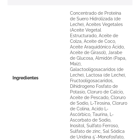
Concentrado de Proteína
de Suero Hidrolizada (de
Leche), Aceites Vegetales
(Aceite Vegetal
Estructurado, Aceite de
Colza, Aceite de Coco,
Aceite Araquidónico Ácido,
Aceite de Girasol), Jarabe
de Glucosa, Almidón (Papa,
Maíz),
Galactooligosacaridos (de
Leche), Lactosa (de Leche),
Ingredientes
Fructooligosacaridos,
Dihidrogeno Fosfato de
Potasio, Cloruro de Calcio,
Aceite de Pescado, Cloruro
de Sodio, L-Tirosina, Cloruro
de Colina, Acido L-
Ascórbico, Taurina, L-
Ascorbato de Sodio,
Inositol, Sulfato Ferroso,
Sulfato de zinc, Sal Sódica
de Uridina 5´-Monofosfato,