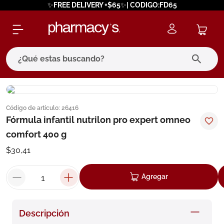
✨FREE DELIVERY +$65✨| CODIGO:FD65
¿Qué estas buscando?
términos más buscados
Código de artículo
:
26416
1
.
eucerin
Fórmula infantil nutrilon pro expert omneo
2
.
protector solar
comfort 400 g
3
.
pilexil
$
30
,
41
4
.
bioderma
Agregar
5
.
cerave
6
.
megacistin
Descripción
7
.
degraler