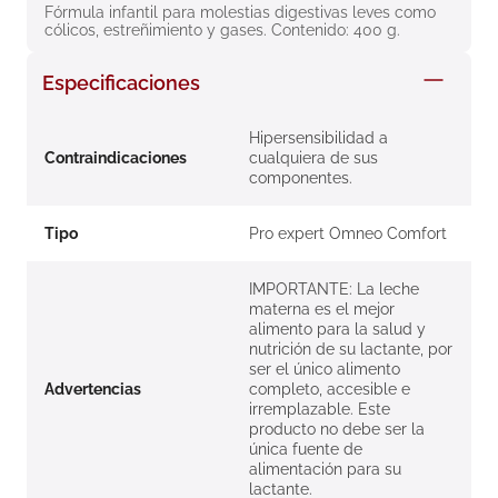
Fórmula infantil para molestias digestivas leves como 
8
.
roche posay
cólicos, estreñimiento y gases. Contenido: 400 g.
9
.
isdin
Especificaciones
10
.
pañales
Hipersensibilidad a
Contraindicaciones
cualquiera de sus
componentes.
Tipo
Pro expert Omneo Comfort
IMPORTANTE: La leche
materna es el mejor
alimento para la salud y
nutrición de su lactante, por
ser el único alimento
Advertencias
completo, accesible e
irremplazable. Este
producto no debe ser la
única fuente de
alimentación para su
lactante.