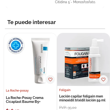
Citidina 5´- Monosfosfato.
Te puede interesar
Foligain
La Roche-posay
Loción capilar foligain men
La Roche-Posay Crema
minoxidil trixidil loción 59 ml
Cicaplast Baume B5+
PVP:
35
,
00