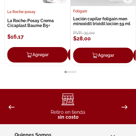
Foligain
La Roche-posay
Loción capilar foligain men
La Roche-Posay Crema
minoxidil trixidil loción 59 ml
Cicaplast Baume B5+
PVP:
35
,
00
$
16
,
17
$
28
,
00
Agregar
Agregar
Agregar
Retiro en tienda
sin costo
Quienes Somos