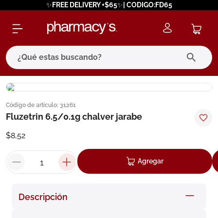
✨FREE DELIVERY +$65✨| CODIGO:FD65
¿Qué estas buscando?
términos más buscados
Código de artículo
:
31261
1
.
eucerin
Fluzetrin 6.5/0.1g chalver jarabe
2
.
protector solar
$
8
,
52
3
.
bioderma
4
.
pilexil
Agregar
5
.
cerave
6
.
degraler
Descripción
7
.
isdin