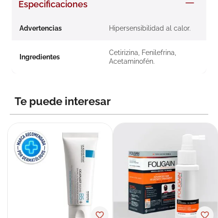
Especificaciones
8
.
roche posay
9
.
nivea
Advertencias
Hipersensibilidad al calor.
10
.
pañales
Cetirizina, Fenilefrina,
Ingredientes
Acetaminofén.
Te puede interesar