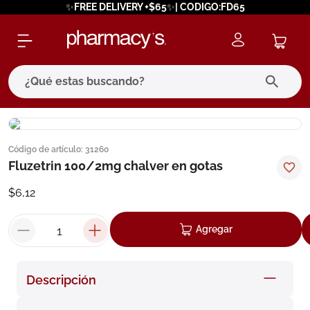
✨FREE DELIVERY +$65✨| CODIGO:FD65
¿Qué estas buscando?
términos más buscados
Código de artículo
:
31260
1
.
eucerin
Fluzetrin 100/2mg chalver en gotas
2
.
protector solar
$
6
,
12
3
.
bioderma
4
.
pilexil
Agregar
5
.
cerave
6
.
degraler
Descripción
7
.
isdin