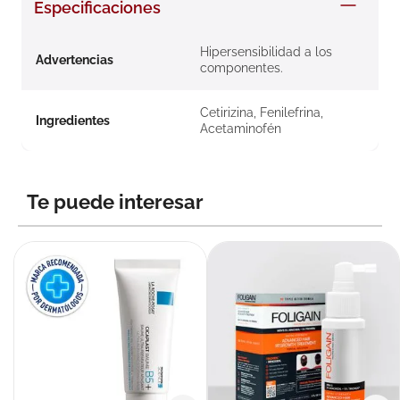
Especificaciones
8
.
roche posay
9
.
nivea
Hipersensibilidad a los
Advertencias
componentes.
10
.
pañales
Cetirizina, Fenilefrina,
Ingredientes
Acetaminofén
Te puede interesar