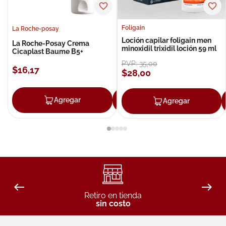
Foligain
La Roche-posay
Loción capilar foligain men
La Roche-Posay Crema
minoxidil trixidil loción 59 ml
Cicaplast Baume B5+
PVP:
35
,
00
$
16
,
17
$
28
,
00
Agregar
Agregar
Agregar
Retiro en tienda
sin costo