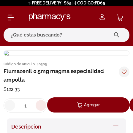
✨FREE DELIVERY +$65✨| CODIGO:FD65
¿Qué estas buscando?
términos más buscados
Código de artículo
:
40505
1
.
eucerin
Flumazenil 0.5mg magma especialidad
2
.
protector solar
ampolla
3
.
pilexil
$
122
,
33
4
.
bioderma
Agregar
5
.
cerave
6
.
megacistin
Descripción
7
.
degraler