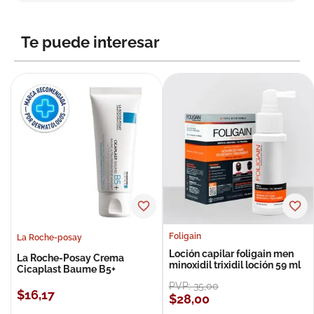
8
.
roche posay
9
.
isdin
Te puede interesar
10
.
pañales
Foligain
La Roche-posay
Loción capilar foligain men
La Roche-Posay Crema
minoxidil trixidil loción 59 ml
Cicaplast Baume B5+
PVP:
35
,
00
$
16
,
17
$
28
,
00