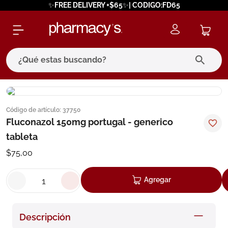
✨FREE DELIVERY +$65✨| CODIGO:FD65
¿Qué estas buscando?
términos más buscados
Código de artículo
:
37750
1
.
eucerin
Fluconazol 150mg portugal - generico
2
.
protector solar
tableta
3
.
pilexil
$
75
,
00
4
.
bioderma
Agregar
5
.
cerave
6
.
megacistin
Descripción
7
.
degraler