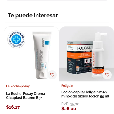
8
.
roche posay
9
.
isdin
Te puede interesar
10
.
pañales
Foligain
La Roche-posay
Loción capilar foligain men
La Roche-Posay Crema
minoxidil trixidil loción 59 ml
Cicaplast Baume B5+
PVP:
35
,
00
$
16
,
17
$
28
,
00