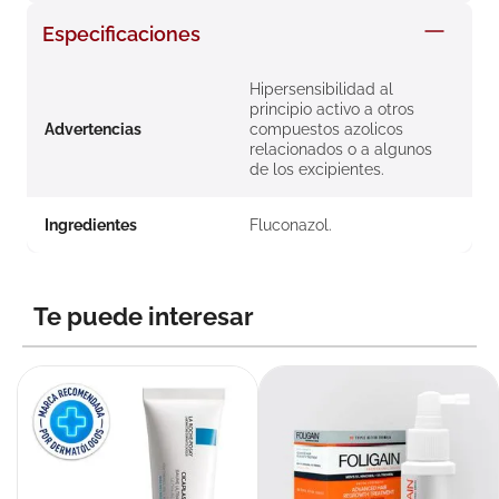
8
.
roche posay
Especificaciones
9
.
nivea
Hipersensibilidad al
10
.
pañales
principio activo a otros
Advertencias
compuestos azolicos
relacionados o a algunos
de los excipientes.
Ingredientes
Fluconazol.
Te puede interesar