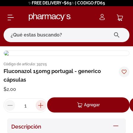
✨FREE DELIVERY +$65✨| CODIGO:FD65
¿Qué estas buscando?
términos más buscados
Código de artículo
:
39725
1
.
eucerin
Fluconazol 150mg portugal - generico
2
.
protector solar
cápsulas
3
.
bioderma
$
2
,
00
4
.
pilexil
Agregar
5
.
cerave
6
.
degraler
Descripción
7
.
isdin