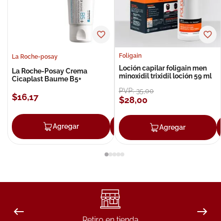
Foligain
La Roche-posay
Loción capilar foligain men
La Roche-Posay Crema
minoxidil trixidil loción 59 ml
Cicaplast Baume B5+
PVP:
35
,
00
$
16
,
17
$
28
,
00
Agregar
Agregar
Agregar
Retiro en tienda