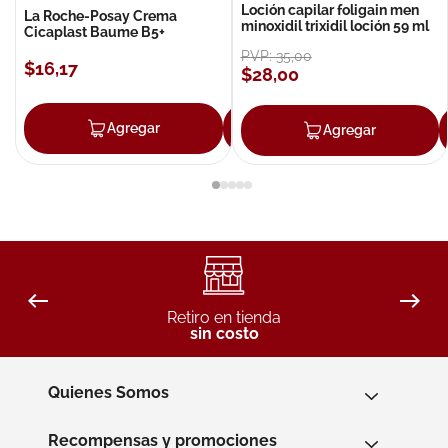
Loción capilar foligain men
La Roche-Posay Crema
minoxidil trixidil loción 59 ml
Cicaplast Baume B5+
PVP:
35
,
00
$
16
,
17
$
28
,
00
Agregar
Agregar
Agregar
Retiro en tienda
sin costo
Quienes Somos
Recompensas y promociones