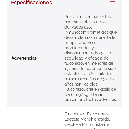
Especificaciones
8
.
roche posay
9
.
isdin
Precaución en pacientes
hipersensibles a otros
10
.
neumoflux
derivados azol.
Inmunocomprometidos que
desarrollan rash durante la
terapia deben ser
monitoreados y
discontinuar la droga. La
Advertencias
seguridad y eficacia de
fluconazol en menores de
13 años de edad no ha sido
establecida. Un limitado
número de niños de 3 a 19
años han recibido
Fluconazol oral en dosis de
3 a 6 mg/Kg./día sin
presentar efectos adversos.
Fluconazol. Excipientes:
Lactosa Monohidratada,
Celulosa Microcristalina,