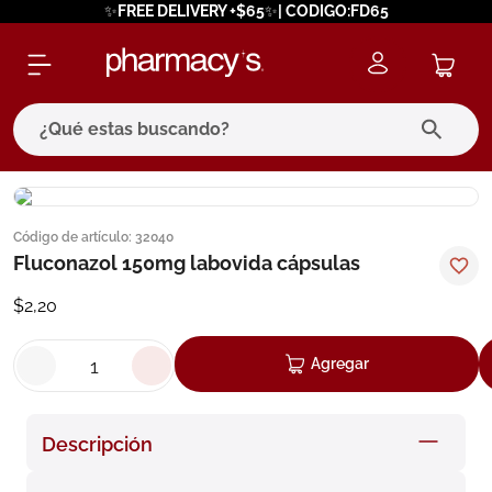
✨FREE DELIVERY +$65✨| CODIGO:FD65
¿Qué estas buscando?
términos más buscados
Código de artículo
:
32040
1
.
eucerin
Fluconazol 150mg labovida cápsulas
2
.
protector solar
$
2
,
20
3
.
bioderma
4
.
pilexil
Agregar
5
.
cerave
6
.
degraler
Descripción
7
.
megacistin