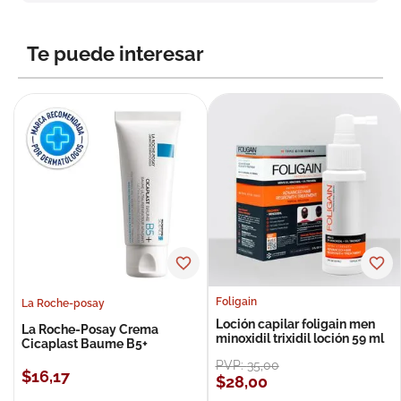
8
.
roche posay
9
.
megacistin
Te puede interesar
10
.
pañales
Foligain
La Roche-posay
Loción capilar foligain men
La Roche-Posay Crema
minoxidil trixidil loción 59 ml
Cicaplast Baume B5+
PVP:
35
,
00
$
16
,
17
$
28
,
00