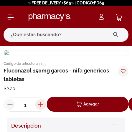
✨FREE DELIVERY +$65✨| CODIGO:FD65
¿Qué estas buscando?
términos más buscados
Código de artículo
:
23753
1
.
eucerin
Fluconazol 150mg garcos - nifa genericos
2
.
protector solar
tabletas
3
.
bioderma
$
2
,
20
4
.
pilexil
Agregar
5
.
cerave
6
.
degraler
Descripción
7
.
isdin