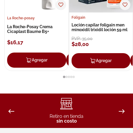
Foligain
La Roche-posay
Loción capilar foligain men
La Roche-Posay Crema
minoxidil trixidil loción 59 ml
Cicaplast Baume B5+
PVP:
35
,
00
$
16
,
17
$
28
,
00
Agregar
Agregar
Agregar
Retiro en tienda
sin costo