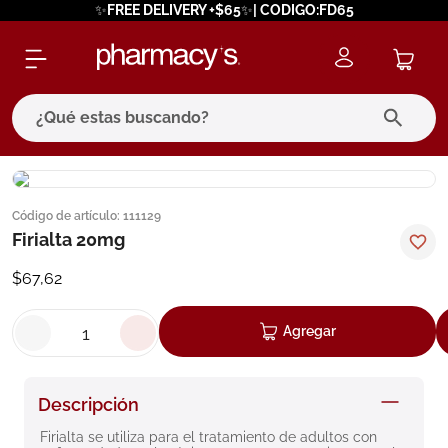
✨FREE DELIVERY +$65✨| CODIGO:FD65
¿Qué estas buscando?
términos más buscados
Código de artículo
:
111129
1
.
eucerin
Firialta 20mg
2
.
protector solar
$
67
,
62
3
.
bioderma
4
.
pilexil
Agregar
5
.
cerave
6
.
degraler
Descripción
7
.
isdin
Firialta se utiliza para el tratamiento de adultos con 