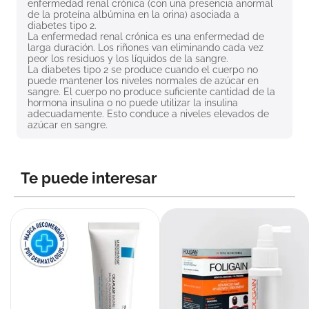
enfermedad renal crónica (con una presencia anormal 
8
.
roche posay
de la proteína albúmina en la orina) asociada a 
diabetes tipo 2.

9
.
megacistin
La enfermedad renal crónica es una enfermedad de 
larga duración. Los riñones van eliminando cada vez 
peor los residuos y los líquidos de la sangre.

10
.
pañales
La diabetes tipo 2 se produce cuando el cuerpo no 
puede mantener los niveles normales de azúcar en 
sangre. El cuerpo no produce suficiente cantidad de la 
hormona insulina o no puede utilizar la insulina 
adecuadamente. Esto conduce a niveles elevados de 
azúcar en sangre.
Te puede interesar