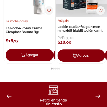
Foligain
La Roche-posay
Loción capilar foligain men
La Roche-Posay Crema
minoxidil trixidil loción 59 ml
Cicaplast Baume B5+
PVP:
35
,
00
$
16
,
17
$
28
,
00
Agregar
Agregar
Agregar
Retiro en tienda
sin costo