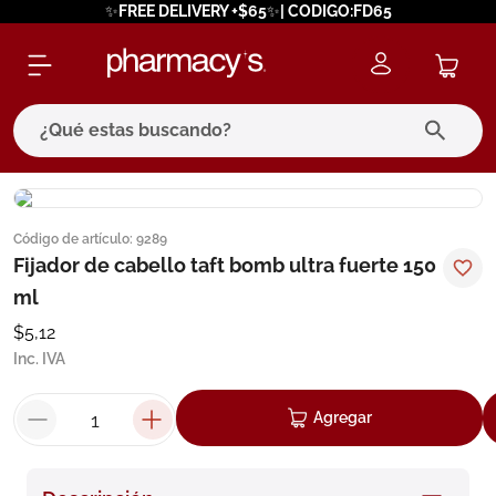
✨FREE DELIVERY +$65✨| CODIGO:FD65
¿Qué estas buscando?
términos más buscados
Código de artículo
:
9289
1
.
eucerin
Fijador de cabello taft bomb ultra fuerte 150
2
.
protector solar
ml
3
.
bioderma
$
5
,
12
Inc. IVA
4
.
pilexil
5
.
cerave
Agregar
6
.
degraler
7
.
isdin