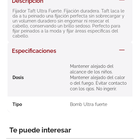
Descripción
8
.
roche posay
Fijador Taft Ultra Fuerte. Fijación duradera. Taft laca le 
da a tu peinado una fijación perfecta sin sobrecargar y 
9
.
megacistin
un volumen duradero sin engomar ni resecar el 
cabello, conservando un brillo sedoso. Perfecto para 
10
.
pañales
fijar peinados a la moda y fijar áreas específicas del 
cabello.
Especificaciones
Mantener alejado del
alcance de los niños.
Dosis
Mantener alejado del calor
o del fuego. Evitar contacto
con los ojos. No ingerir.
Tipo
Bomb Ultra fuerte
Te puede interesar