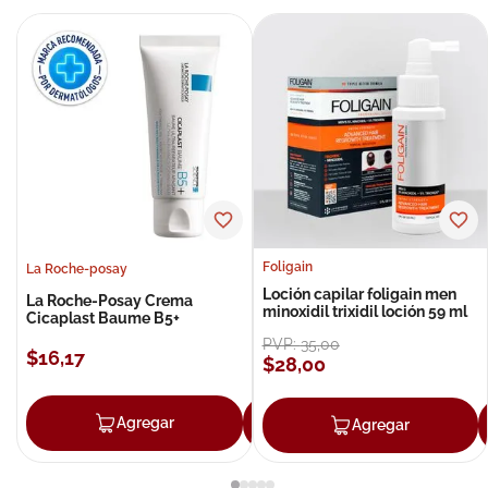
Foligain
La Roche-posay
Loción capilar foligain men
La Roche-Posay Crema
minoxidil trixidil loción 59 ml
Cicaplast Baume B5+
PVP:
35
,
00
$
16
,
17
$
28
,
00
Agregar
Agregar
Agregar