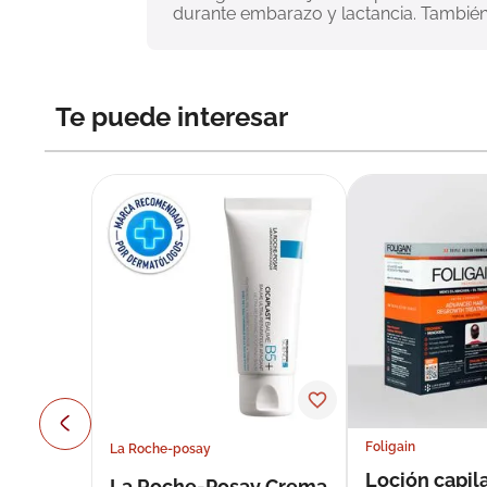
durante embarazo y lactancia. También 
Te puede interesar
Foligain
La Roche-posay
Loción capila
La Roche-Posay Crema