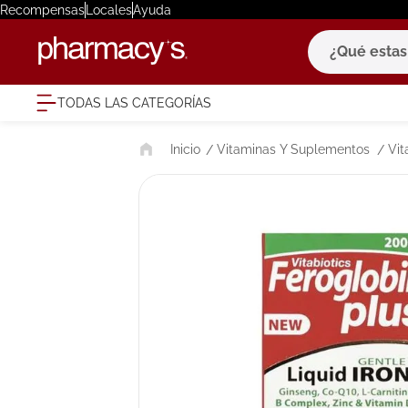
Recompensas
Locales
Ayuda
¿Qué estas bu
TODAS LAS CATEGORÍAS
términ
Vitaminas Y Suplementos
Vit
1
.
eucerin
2
.
protector
3
.
bioderm
4
.
pilexil
5
.
cerave
6
.
degraler
7
.
isdin
8
.
roche po
9
.
nivea