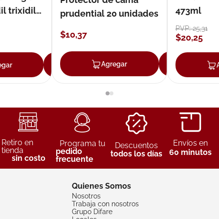
 trixidil
473ml
prudential 20 unidades
PVP:
25
,
31
$
10
,
37
$
20
,
25
Agregar
Agreg
egar
Agregar
Retiro en
Envíos en
Programa tu
Descuentos
tienda
pedido
60 minutos
todos los días
sin costo
frecuente
Quienes Somos
Nosotros
Trabaja con nosotros
Grupo Difare