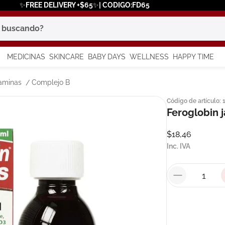
✨FREE DELIVERY +$65✨| CODIGO:FD65
scando?
MEDICINAS
SKINCARE
BABY DAYS
WELLNESS
HAPPY TIME
os más buscados
aminas
Complejo B
Código de artículo
:
 solar
Feroglobin 
a
$
18
,
46
Inc. IVA
say