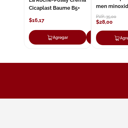
men minoxidil
Cicaplast Baume B5+
loción 59 ml
PVP:
35
,
00
$
16
,
17
$
28
,
00
Agregar
Agregar
Agr