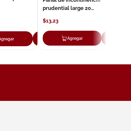
prudential large 20
unidades
$
13
,
23
ar
Agregar
Ag
Agregar
Agregar