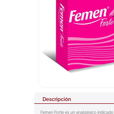
10
.
neumofl
Descripción
Femen Forte es un analgésico indicado 