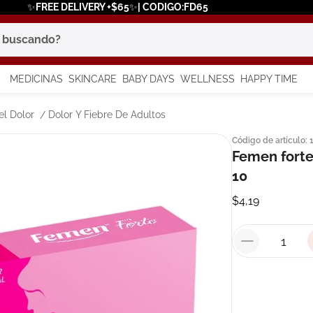
✨FREE DELIVERY +$65✨| CODIGO:FD65
scando?
MEDICINAS
SKINCARE
BABY DAYS
WELLNESS
HAPPY TIME
os más buscados
el Dolor
Dolor Y Fiebre De Adultos
Código de artículo
:
 solar
Femen forte
a
10
$
4
,
19
in
say