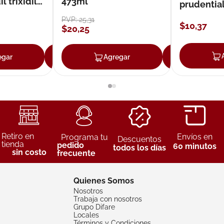
 trixidil
473ml
prudentia
PVP:
25
,
31
$
10
,
37
$
20
,
25
egar
Agregar
Agregar
Agreg
Retiro en
Envíos en
Programa tu
Descuentos
tienda
pedido
60 minutos
todos los días
sin costo
frecuente
Quienes Somos
Nosotros
Trabaja con nosotros
Grupo Difare
Locales
Términos y Condiciones