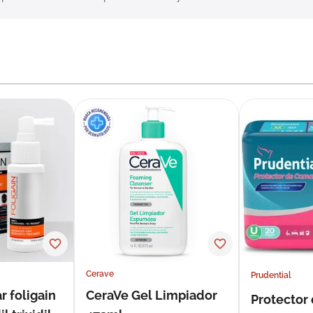
Cerave
Prudential
r foligain
CeraVe Gel Limpiador
Protector