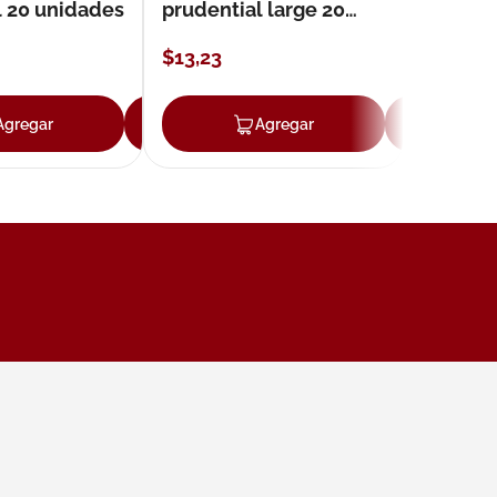
l 20 unidades
prudential large 20
unidades
$
13
,
23
Agregar
Agregar
Agregar
Ag
ar