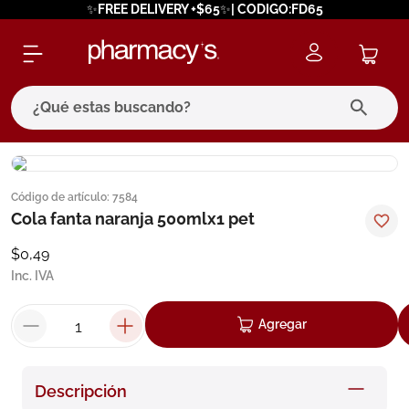
✨FREE DELIVERY +$65✨| CODIGO:FD65
¿Qué estas buscando?
términos más buscados
Código de artículo
:
7584
1
.
eucerin
Cola fanta naranja 500mlx1 pet
2
.
protector solar
$
0
,
49
3
.
bioderma
Inc. IVA
4
.
pilexil
Agregar
5
.
cerave
6
.
degraler
Descripción
7
.
isdin