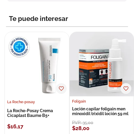
8
.
roche posay
9
.
nivea
Te puede interesar
10
.
pañales
Foligain
La Roche-posay
Loción capilar foligain men
La Roche-Posay Crema
minoxidil trixidil loción 59 ml
Cicaplast Baume B5+
PVP:
35
,
00
$
16
,
17
$
28
,
00