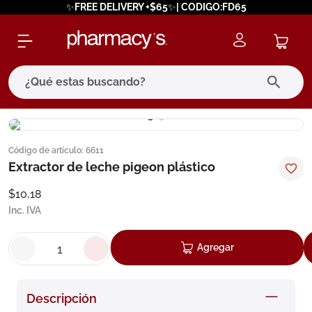
✨FREE DELIVERY +$65✨| CODIGO:FD65
¿Qué estas buscando?
términos más buscados
Código de artículo
:
6611
1
.
eucerin
Extractor de leche pigeon plástico
2
.
protector solar
$
10
,
18
3
.
pilexil
Inc. IVA
4
.
bioderma
Agregar
5
.
cerave
6
.
megacistin
Descripción
7
.
degraler