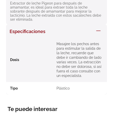
Extractor de leche Pigeon para después de 
8
.
roche posay
amamantar, es ideal para extraer toda la leche 
sobrante después de amamantar para mejorar la 
9
.
isdin
lacticinio. La leche extraída con estos sacaleches debe 
ser eliminada.
10
.
pañales
Especificaciones
Masajee los pechos antes
para estimular la salida de
la leche, recuerde que
debe ir cambiando de lado
Dosis
varias veces. La extracción
no debe ser dolorosa, si así
fuera el caso consulte con
un especialista.
Tipo
Plástico
Te puede interesar