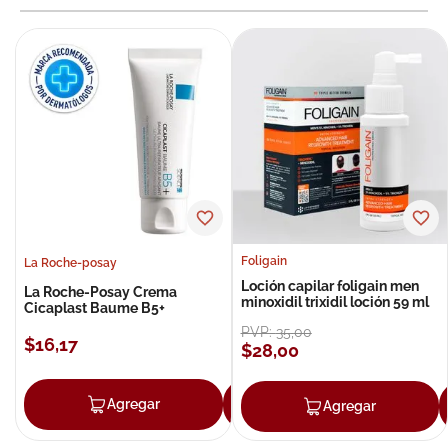
Foligain
La Roche-posay
Loción capilar foligain men
La Roche-Posay Crema
minoxidil trixidil loción 59 ml
Cicaplast Baume B5+
PVP:
35
,
00
$
16
,
17
$
28
,
00
Agregar
Agregar
Agregar